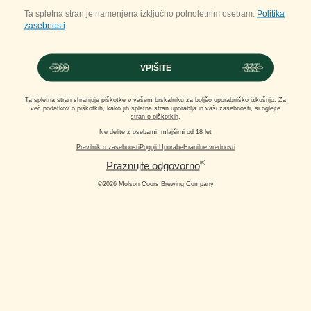
Ta spletna stran je namenjena izključno polnoletnim osebam.
Politika
zasebnosti
VPIŠITE
Ta spletna stran shranjuje piškotke v vašem brskalniku za boljšo uporabniško izkušnjo. Za
več podatkov o piškotkih, kako jih spletna stran uporablja in vaši zasebnosti, si oglejte
stran o piškotkih
.
Ne delite z osebami, mlajšimi od 18 let
Pravilnik o zasebnosti
Pogoji Uporabe
Hranilne vrednosti
®
Praznujte odgovorno
©2026 Molson Coors Brewing Company