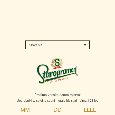
Skip
to
main
content
Prosimo vnesite datum rojstva:
Uporabniki te spletne strani morajo biti stari najmanj 18 let.