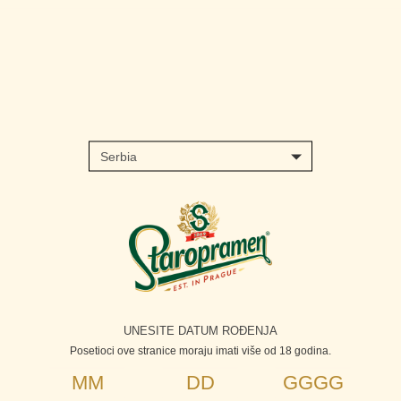
Skip
to
main
content
UNESITE DATUM ROĐENJA
Posetioci ove stranice moraju imati više od 18 godina.