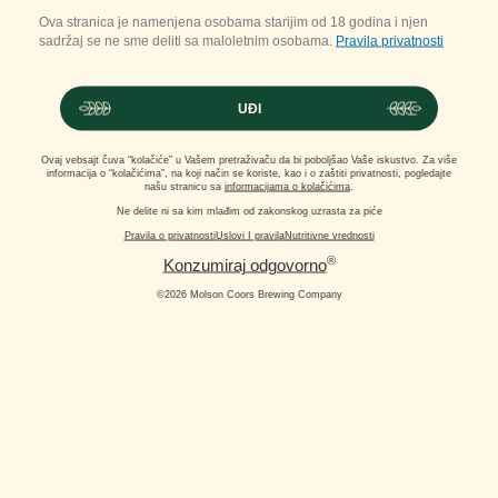
Ova stranica je namenjena osobama starijim od 18 godina i njen
sadržaj se ne sme deliti sa maloletnim osobama.
Pravila privatnosti
UĐI
Ovaj vebsajt čuva “kolačiće” u Vašem pretraživaču da bi poboljšao Vaše iskustvo. Za više
informacija o “kolačićima”, na koji način se koriste, kao i o zaštiti privatnosti, pogledajte
našu stranicu sa
informacijama o kolačićima
.
Ne delite ni sa kim mlađim od zakonskog uzrasta za piće
Pravila o privatnosti
Uslovi I pravila
Nutritivne vrednosti
®
Konzumiraj odgovorno
©2026 Molson Coors Brewing Company