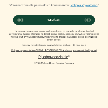
"Przeznaczone dla pełnoletnich konsumentów.
Polityka Prywatności
."
WEJŚCIE
Ta witryna zapisuje pliki cookie na komputerze, co pozwala zwiększyć komfort
użytkowania. Więcej informacji na temat plików cookie, sposobu ich wykorzystania przez
witrynę oraz prywatności użytkowników można
znaleźć na naszej stronie poświęconej
plikom cookie
.
Prosimy nie udostępniać naszych treści osobom, -18 roku życia
Polityka prywatności
WARUNKI I POSTANOWIENIA
Informacje o wartości odżywczej
®
Pij odpowiedzialnie
©2026 Molson Coors Brewing Company